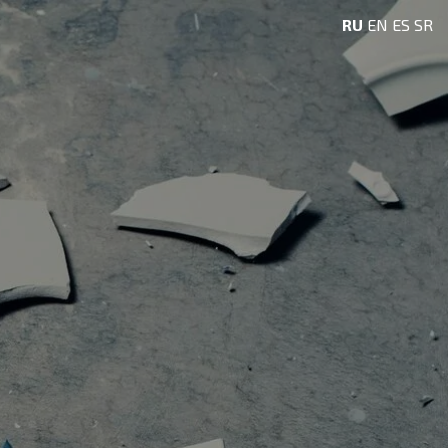
RU
EN
ES
SR